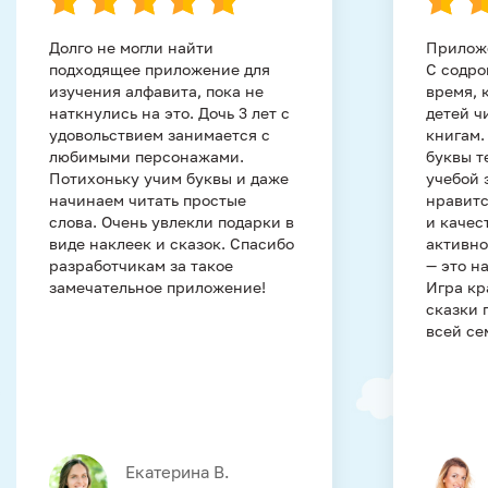
Долго не могли найти
Приложе
подходящее приложение для
С содр
изучения алфавита, пока не
время, 
наткнулись на это. Дочь 3 лет с
детей ч
удовольствием занимается с
книгам.
любимыми персонажами.
буквы т
Потихоньку учим буквы и даже
учебой 
начинаем читать простые
нравитс
слова. Очень увлекли подарки в
и качес
виде наклеек и сказок. Спасибо
активно
разработчикам за такое
— это н
замечательное приложение!
Игра кр
сказки 
всей се
Екатерина В.