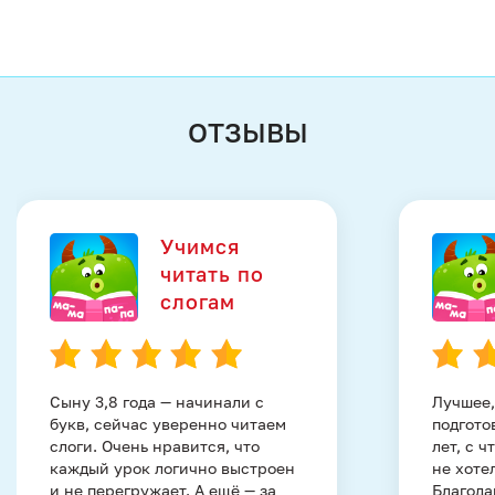
ОТЗЫВЫ
Учимся
читать по
слогам
Сыну 3,8 года — начинали с
Лучшее,
букв, сейчас уверенно читаем
подгото
слоги. Очень нравится, что
лет, с 
каждый урок логично выстроен
не хоте
и не перегружает. А ещё — за
Благода