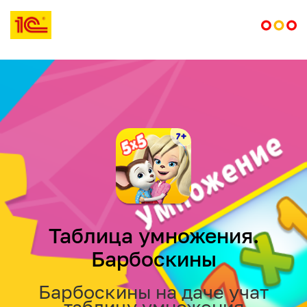
Таблица умножения.
Барбоскины
Барбоскины на даче учат