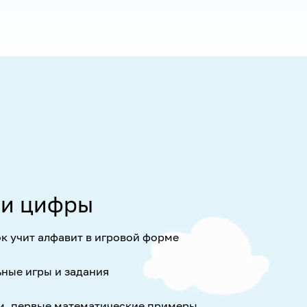
 и цифры
ок учит алфавит в игровой форме
ьные игры и задания
м, первые математические примеры